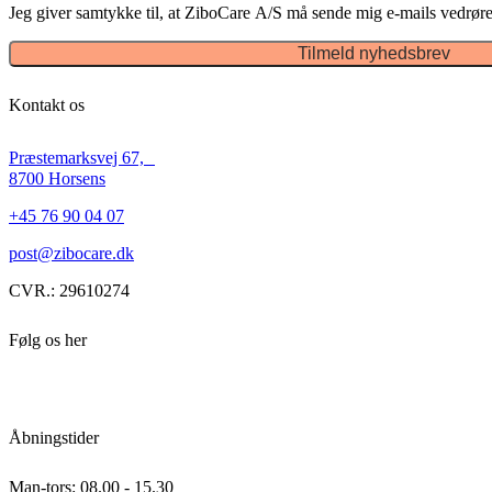
Jeg giver samtykke til, at ZiboCare A/S må sende mig e-mails vedrøre
Tilmeld nyhedsbrev
Kontakt os
Præstemarksvej 67,
8700 Horsens
+45 76 90 04 07
post@zibocare.dk
CVR.: 29610274
Følg os her
Åbningstider
Man-tors: 08.00 - 15.30