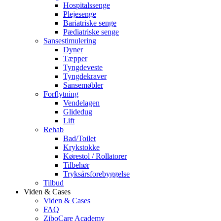
Hospitalssenge
Plejesenge
Bariatriske senge
Pædiatriske senge
Sansestimulering
Dyner
Tæpper
Tyngdeveste
Tyngdekraver
Sansemøbler
Forflytning
Vendelagen
Glidedug
Lift
Rehab
Bad/Toilet
Krykstokke
Kørestol / Rollatorer
Tilbehør
Tryksårsforebyggelse
Tilbud
Viden & Cases
Viden & Cases
FAQ
ZiboCare Academy