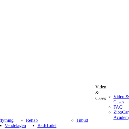
Viden
&
Viden &
Cases
Cases
FAQ
ZiboCar
Academ
flytning
Rehab
Tilbud
Vendelagen
Bad/Toilet