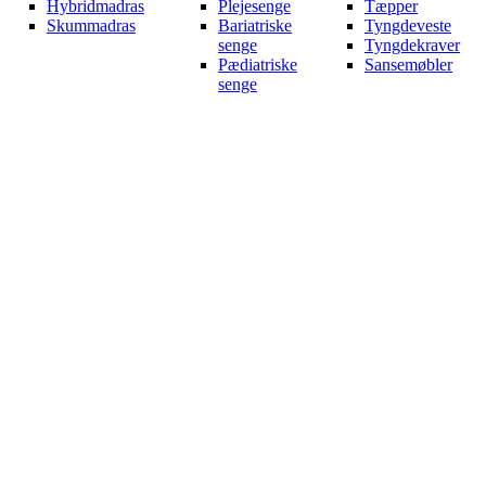
Hybridmadras
Plejesenge
Tæpper
Skummadras
Bariatriske
Tyngdeveste
senge
Tyngdekraver
Pædiatriske
Sansemøbler
senge