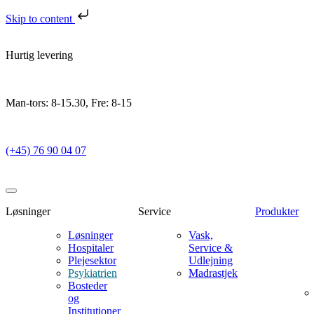
Skip to content
Hurtig levering
Man-tors: 8-15.30, Fre: 8-15
(+45) 76 90 04 07
Løsninger
Service
Produkter
Løsninger
Vask,
Hospitaler
Service &
Plejesektor
Udlejning
Psykiatrien
Madrastjek
Bosteder
og
Institutioner