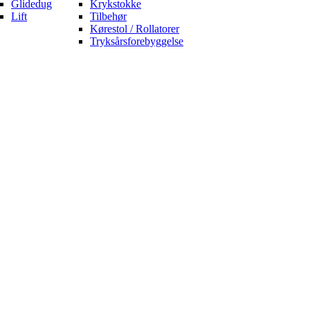
Glidedug
Krykstokke
Lift
Tilbehør
Kørestol / Rollatorer
Tryksårsforebyggelse