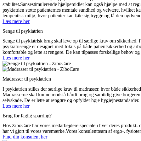
stabilitet.Sansestimulerende hjælpemidler kan også hjælpe med at regul
psykiatrien støtte patienternes mentale sundhed og velvære, hvilket kan
terapeutisk miljø, hvor patienter kan føle sig trygge og få den nødvendi
Læs mere her
Senge til psykiatrien
Senge til psykiatrisk brug skal leve op til særlige krav om sikkerhed,
psykiatrisenge er designet med fokus på både patientsikkerhed og arb
komfortable og lette at rengøre. De kan tilpasses forskellige behov og 
Læs mere her
Madrasser til psykiatrien
I psykiatrien stilles der særlige krav til madrasser, hvor både sikkerhe
Madrasserne skal kunne modstå hårdt brug og samtidig give borgeren en 
selvskade. De er lette at rengøre og opfylder høje hygiejnestandarder.
Læs mere her
Brug for faglig sparring?
Hos ZiboCare har vores medarbejdere speciale i hver deres produkt- og
har vi gjort til vores varemærke.Vores konsulentteam af ergo-, fysioter
Find din konsulent her