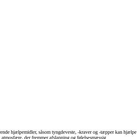
lerende hjælpemidler, såsom tyngdeveste, -kraver og -tæpper kan hjælpe
yg atmosfære, der fremmer afslapning og følelsesmæssig