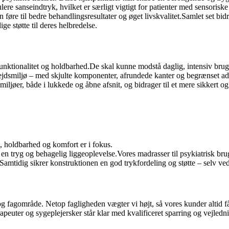
ere sanseindtryk, hvilket er særligt vigtigt for patienter med sensorisk
 føre til bedre behandlingsresultater og øget livskvalitet.Samlet set bi
ge støtte til deres helbredelse.
 funktionalitet og holdbarhed.De skal kunne modstå daglig, intensiv bru
ejdsmiljø – med skjulte komponenter, afrundede kanter og begrænset ad
miljøer, både i lukkede og åbne afsnit, og bidrager til et mere sikkert og
d, holdbarhed og komfort er i fokus.
tryg og behagelig liggeoplevelse.Vores madrasser til psykiatrisk brug er
 Samtidig sikrer konstruktionen en god trykfordeling og støtte – selv v
 fagområde. Netop fagligheden vægter vi højt, så vores kunder altid får
apeuter og sygeplejersker står klar med kvalificeret sparring og vejledni