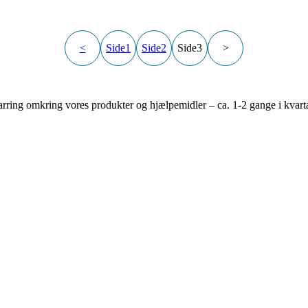
<
Side
1
Side
2
Side
3
>
rring omkring vores produkter og hjælpemidler – ca. 1-2 gange i kvarta