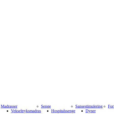
Madrasser
Senge
Sansestimulering
For
Vekseltryksmadras
Hospitalssenge
Dyner