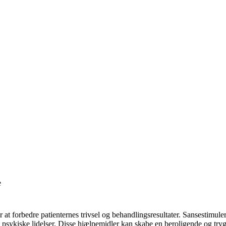
 at forbedre patienternes trivsel og behandlingsresultater. Sansestimu
d psykiske lidelser. Disse hjælpemidler kan skabe en beroligende og tr