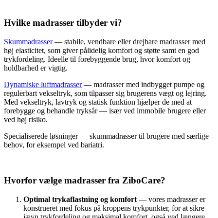
Hvilke madrasser tilbyder vi?
Skummadrasser
— stabile, vendbare eller drejbare madrasser med
høj elasticitet, som giver pålidelig komfort og støtte samt en god
trykfordeling. Ideelle til forebyggende brug, hvor komfort og
holdbarhed er vigtig.
Dynamiske luftmadrasser
— madrasser med indbygget pumpe og
regulerbart vekseltryk, som tilpasser sig brugerens vægt og lejring.
Med vekseltryk, lavtryk og statisk funktion hjælper de med at
forebygge og behandle tryksår — især ved immobile brugere eller
ved høj risiko.
Specialiserede løsninger — skummadrasser til brugere med særlige
behov, for eksempel ved bariatri.
Hvorfor vælge madrasser fra ZiboCare?
Optimal trykaflastning og komfort
— vores madrasser er
konstrueret med fokus på kroppens trykpunkter, for at sikre
jævn trykfordeling og maksimal komfort, også ved længere