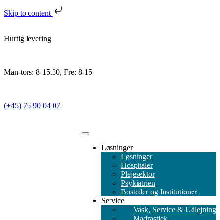
Skip to content
Hurtig levering
Man-tors: 8-15.30, Fre: 8-15
(+45) 76 90 04 07
Løsninger
Løsninger
Hospitaler
Plejesektor
Psykiatrien
Bosteder og Institutioner
Service
Vask, Service & Udlejning
Madrastjek