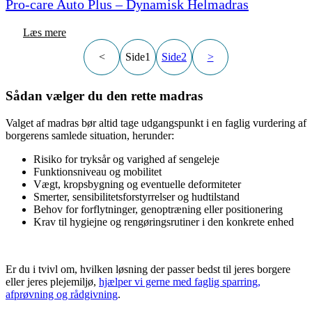
Pro-care Auto Plus – Dynamisk Helmadras
Læs mere
<
Side
1
Side
2
>
Sådan vælger du den rette madras
Valget af madras bør altid tage udgangspunkt i en faglig vurdering af
borgerens samlede situation, herunder:
Risiko for tryksår og varighed af sengeleje
Funktionsniveau og mobilitet
Vægt, kropsbygning og eventuelle deformiteter
Smerter, sensibilitetsforstyrrelser og hudtilstand
Behov for forflytninger, genoptræning eller positionering
Krav til hygiejne og rengøringsrutiner i den konkrete enhed
Er du i tvivl om, hvilken løsning der passer bedst til jeres borgere
eller jeres plejemiljø,
hjælper vi gerne med faglig sparring,
afprøvning og rådgivning
.