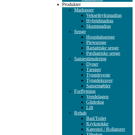
Produkter
Madrasser
Vekseltryksmadras
Hybridmadras
Skummadras
Senge
Hospitalssenge
Plejesenge
Bariatriske senge
Pædiatriske senge
Sansestimulering
Dyner
Tæpper
Tyngdeveste
Tyngdekraver
Sansemøbler
Forflytning
Vendelagen
Glidedug
Lift
Rehab
Bad/Toilet
Krykstokke
Kørestol / Rollatorer
Tilbehør