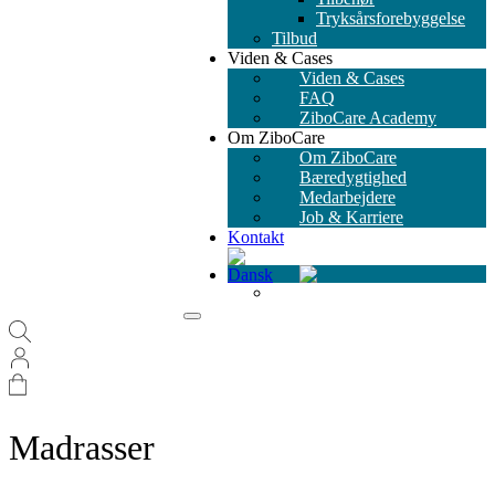
Tryksårsforebyggelse
Tilbud
Viden & Cases
Viden & Cases
FAQ
ZiboCare Academy
Om ZiboCare
Om ZiboCare
Bæredygtighed
Medarbejdere
Job & Karriere
Kontakt
Madrasser