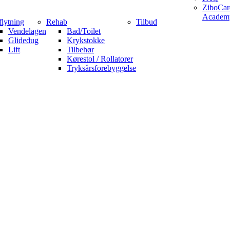
ZiboCar
Academ
flytning
Rehab
Tilbud
Vendelagen
Bad/Toilet
Glidedug
Krykstokke
Lift
Tilbehør
Kørestol / Rollatorer
Tryksårsforebyggelse