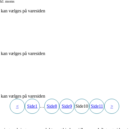
skl. moms
e kan vælges på varesiden
e kan vælges på varesiden
e kan vælges på varesiden
<
Side
1
…
Side
8
Side
9
Side
10
Side
11
>