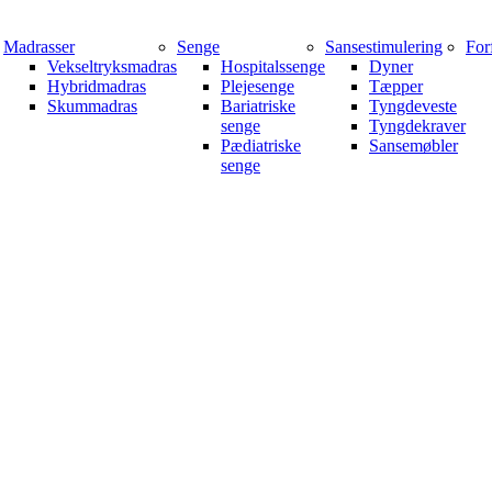
Madrasser
Senge
Sansestimulering
For
Vekseltryksmadras
Hospitalssenge
Dyner
Hybridmadras
Plejesenge
Tæpper
Skummadras
Bariatriske
Tyngdeveste
senge
Tyngdekraver
Pædiatriske
Sansemøbler
senge