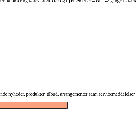
rring omkring vores produkter og hjælpemidler – ca. 1-2 gange i kvarta
nde nyheder, produkter, tilbud, arrangementer samt servicemeddelelser.