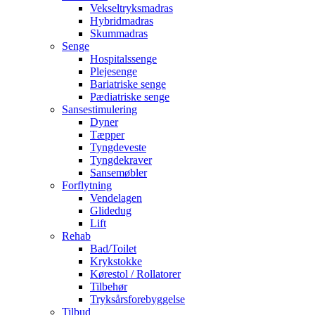
Vekseltryksmadras
Hybridmadras
Skummadras
Senge
Hospitalssenge
Plejesenge
Bariatriske senge
Pædiatriske senge
Sansestimulering
Dyner
Tæpper
Tyngdeveste
Tyngdekraver
Sansemøbler
Forflytning
Vendelagen
Glidedug
Lift
Rehab
Bad/Toilet
Krykstokke
Kørestol / Rollatorer
Tilbehør
Tryksårsforebyggelse
Tilbud