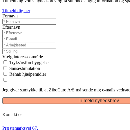
Tilmeld dig vores nyhedsbrev og få sundhedsfaglig information og spa
Tilmeld dig her
Fornavn
Efternavn
Vælg interesseområde
Tryksårsforebyggelse
Sansestimulation
Rehab hjælpemidler
Jeg giver samtykke til, at ZiboCare A/S må sende mig e-mails vedrøre
Tilmeld nyhedsbrev
Kontakt os
Præstemarksvej 67,