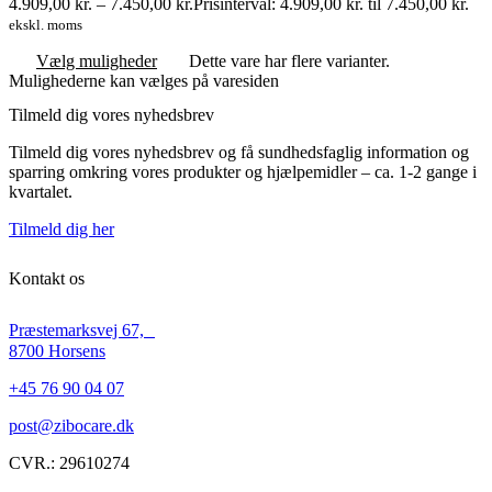
4.909,00
kr.
–
7.450,00
kr.
Prisinterval: 4.909,00 kr. til 7.450,00 kr.
ekskl. moms
Vælg muligheder
Dette vare har flere varianter.
Mulighederne kan vælges på varesiden
Tilmeld dig vores nyhedsbrev
Tilmeld dig vores nyhedsbrev og få sundhedsfaglig information og
sparring omkring vores produkter og hjælpemidler – ca. 1-2 gange i
kvartalet.
Tilmeld dig her
Kontakt os
Præstemarksvej 67,
8700 Horsens
+45 76 90 04 07
post@zibocare.dk
CVR.: 29610274