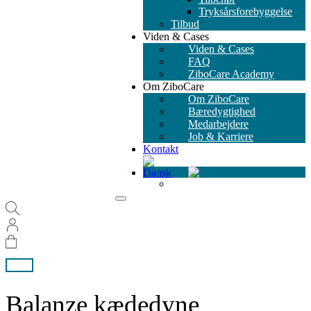
Tryksårsforebyggelse
Tilbud
Viden & Cases
Viden & Cases
FAQ
ZiboCare Academy
Om ZiboCare
Om ZiboCare
Bæredygtighed
Medarbejdere
Job & Karriere
Kontakt
Balanze kædedyne