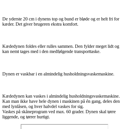
Kædefri i top og bund
De yderste 20 cm i dynens top og bund er bløde og er helt fri for
kæder. Det giver brugeren ekstra komfort.
Praktisk at håndtere og transportere
Kædedynen foldes eller rulles sammen. Den fylder meget lidt og
kan nemt tages med i den medfølgende transporttaske.
Vaskbar
Dynen er vaskbar i en almindelig husholdningsvaskemaskine.
Vask og tørring
Kædedynen kan vaskes i almindelig husholdningsvaskemaskine.
Kan man ikke have hele dynen i maskinen på én gang, deles den
med lynlåsen, og hver halvdel vaskes for sig.
Vaskes på skåneprogram ved max. 60 grader. Dynen skal tørre
liggende, og tørrer hurtigt.