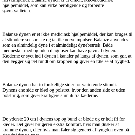
hjælpemiddel, som kan virke beroligende og forbedre
søvnkvaliteten.
Til mennesker med og uden diagnoser
Balanze dynen er et ikke-medicinsk hjælpemiddel, der kan bruges til
at stimulere sensoriske og taktile nerveimpulser. Balanze anvendes
som en almindelig dyne i et almindeligt dynebetræk. Både
mennesker med og uden diagnoser kan have gavn af dynen.
Kæderne er syet ind i dynen i kanaler på langs af dynen, som gør, at
den lægger sig tæt rundt om kroppen og giver en følelse af tryghed.
Vendbar for forskellige grader af stimuli
Balanze dynen har to forskellige sider for varierende stimuli.
Dynens ene side er blød og polstret, hvor den anden side er uden
polstring, som giver kraftigere stimuli fra kæderne.
Ekstra komfort i top og bund
De yderste 20 cm i dynens top og bund er bløde og er helt fri for
kæder. Det giver brugeren ekstra komfort, hvis man ønsker at
kramme dynen, eller hvis man føler sig generet af tyngden oven på