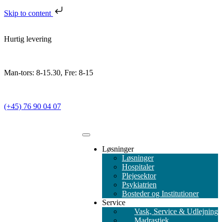
Skip to content
Hurtig levering
Man-tors: 8-15.30, Fre: 8-15
(+45) 76 90 04 07
Løsninger
Løsninger
Hospitaler
Plejesektor
Psykiatrien
Bosteder og Institutioner
Service
Vask, Service & Udlejning
Madrastjek