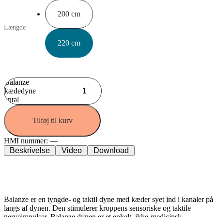
200 cm
Længde
220 cm
Balanze
kædedyne
antal
Tilføj til kurv
HMI nummer:
—
Beskrivelse
Video
Download
Afslapning og bedre søvnkvalitet med stimulerende
tyngde
Balanze er en tyngde- og taktil dyne med kæder syet ind i kanaler på
langs af dynen. Den stimulerer kroppens sensoriske og taktile
nerveimpulser. Balanze dynen er et enkelt, ikke-medicinsk