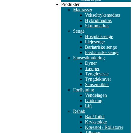
Produkter
Madrasser
Vekseltryksmadras
Hybridmadras
Skummadras
Senge
Hospitalssenge
Plejesenge
Bariatriske senge
Pædiatriske senge
Sansestimulering
Dyner
Tæpper
Tyngdeveste
Tyngdekraver
Sansemøbler
Forflytning
Vendelagen
Glidedug
Lift
Rehab
Bad/Toilet
Krykstokke
Kørestol / Rollatorer
Tilbehør