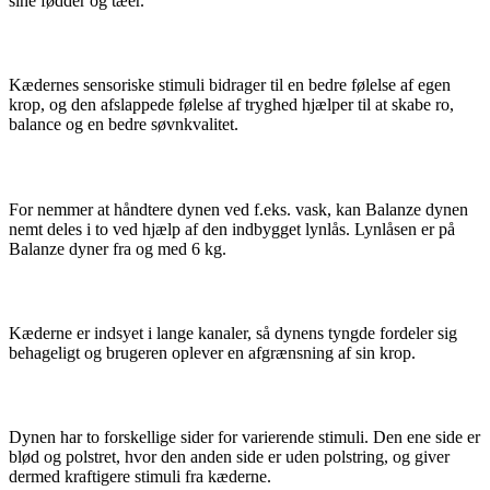
sine fødder og tæer.
Hjælper med at skabe ro og balance
Kædernes sensoriske stimuli bidrager til en bedre følelse af egen
krop, og den afslappede følelse af tryghed hjælper til at skabe ro,
balance og en bedre søvnkvalitet.
Dynen kan deles i to
For nemmer at håndtere dynen ved f.eks. vask, kan Balanze dynen
nemt deles i to ved hjælp af den indbygget lynlås. Lynlåsen er på
Balanze dyner fra og med 6 kg.
Kæder i kanaler
Kæderne er indsyet i lange kanaler, så dynens tyngde fordeler sig
behageligt og brugeren oplever en afgrænsning af sin krop.
To grader af stimuli
Dynen har to forskellige sider for varierende stimuli. Den ene side er
blød og polstret, hvor den anden side er uden polstring, og giver
dermed kraftigere stimuli fra kæderne.